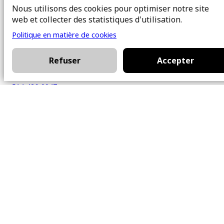
Nous utilisons des cookies pour optimiser notre site
101 Chem. Amherst,
web et collecter des statistiques d'utilisation.
Beaconsfield, Québec
H9W 5Y7
Politique en matière de cookies
Contact
Refuser
Accepter
514-426-0047
kwprestige@kw.com
Nous suivre