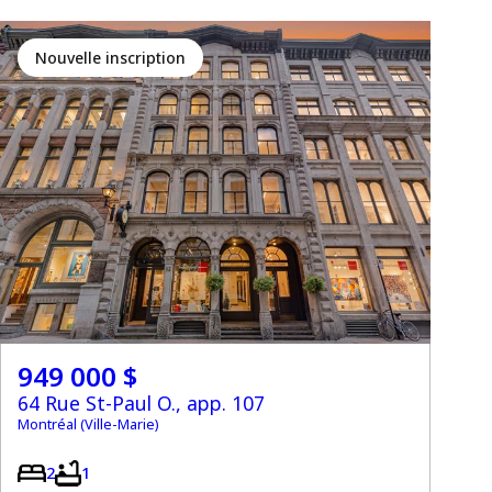
Nouvelle inscription
949 000 $
64 Rue St-Paul O., app. 107
Montréal (Ville-Marie)
2
1