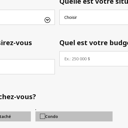
Quelle est votre sit
sirez-vous
Quel est votre budg
rchez-vous?
taché
Condo