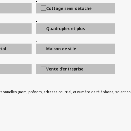
Cottage semi-détaché
Quadruplex et plus
ial
Maison de ville
Vente d'entreprise
onnelles (nom, prénom, adresse courriel, et numéro de téléphone) soient coll