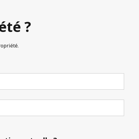
été ?
ropriété.