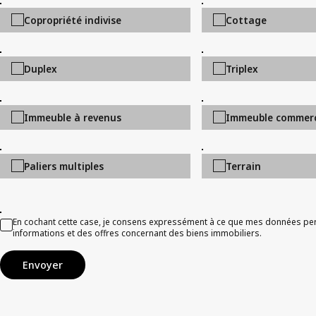
Copropriété indivise
Cottage
Duplex
Triplex
Immeuble à revenus
Immeuble commerc
Paliers multiples
Terrain
En cochant cette case, je consens expressément à ce que mes données pers
informations et des offres concernant des biens immobiliers.
Envoyer