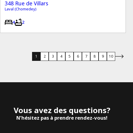
348 Rue de Villars
Laval (Chomedey)
4
2
1
2
3
4
5
6
7
8
9
10
Vous avez des questions?
N’hésitez pas à prendre rendez-vous!