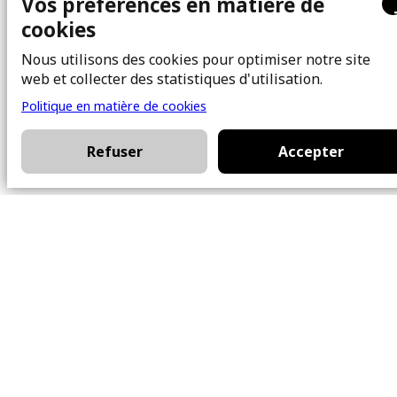
Vos préférences en matière de
cookies
Bureau
Nous utilisons des cookies pour optimiser notre site
101 Chem. Amherst,
web et collecter des statistiques d'utilisation.
Beaconsfield, Québec
Politique en matière de cookies
H9W 5Y7
Refuser
Accepter
Contact
514-426-0047
kwprestige@kw.com
Nous suivre