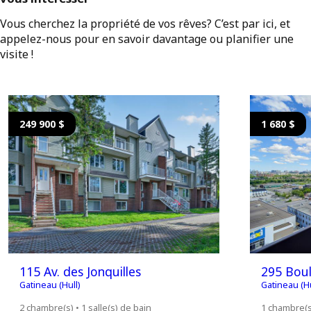
Vous cherchez la propriété de vos rêves? C’est par ici, et
appelez-nous pour en savoir davantage ou planifier une
visite !
249 900 $
1 680 $
115 Av. des Jonquilles
295 Boul
Gatineau (Hull)
Gatineau (Hu
2 chambre(s) • 1 salle(s) de bain
1 chambre(s)