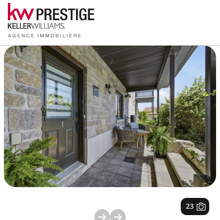
1
/
23