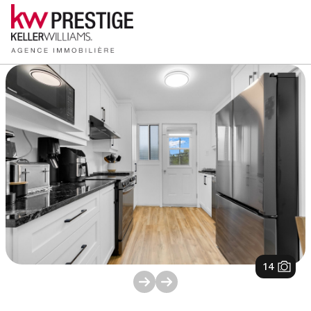
1
/
14