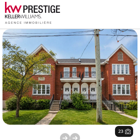
1
/
23