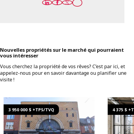
Nouvelles propriétés sur le marché qui pourraient
vous intéresser
Vous cherchez la propriété de vos rêves? C’est par ici, et
appelez-nous pour en savoir davantage ou planifier une
visite !
3 950 000 $ +TPS/TVQ
4 375 $ +