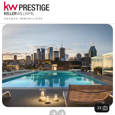
1
/
23