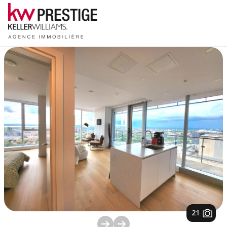
1
/
21