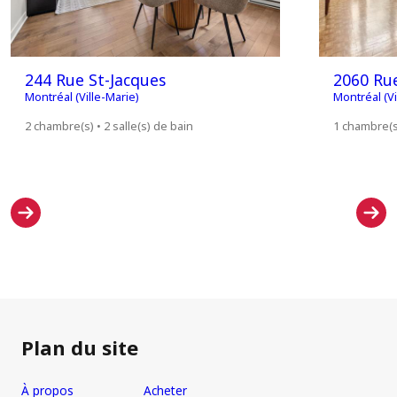
244 Rue St-Jacques
2060 Ru
Montréal (Ville-Marie)
Montréal (Vi
2 chambre(s) • 2 salle(s) de bain
1 chambre(s)
Plan du site
À propos
Acheter