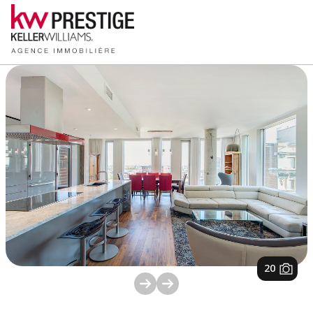
1
/
20