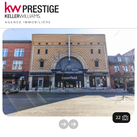
1
/
22