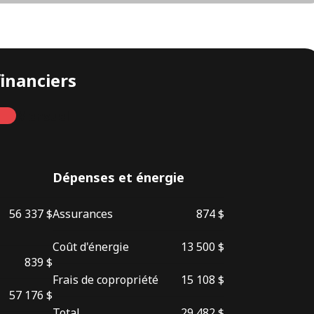
financiers
Mensuel
Dépenses et énergie
56 337 $
Assurances
874 $
Coût d'énergie
13 500 $
839 $
Frais de copropriété
15 108 $
57 176 $
Total
29 482 $