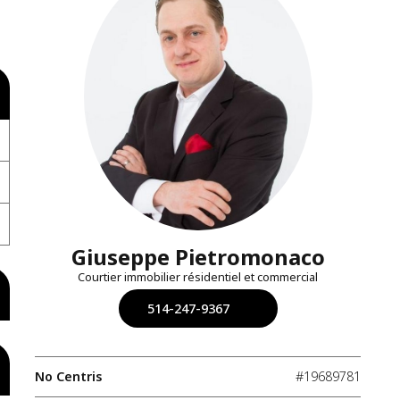
Giuseppe Pietromonaco
Courtier immobilier résidentiel et commercial
514-247-9367
No Centris
#19689781