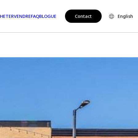
HETER
VENDRE
FAQ
BLOGUE
Contact
English