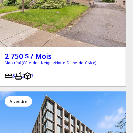
2 750 $ / Mois
Montréal (Côte-des-Neiges/Notre-Dame-de-Grâce)
5
2
7
à vendre