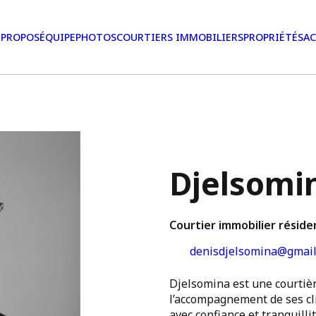
 PROPOS
ÉQUIPE
PHOTOS
COURTIERS IMMOBILIERS
PROPRIÉTÉS
AC
Djelsomi
Courtier immobilier réside
denisdjelsomina@gmail
Djelsomina est une courtiè
l’accompagnement de ses cl
avec confiance et tranquilli