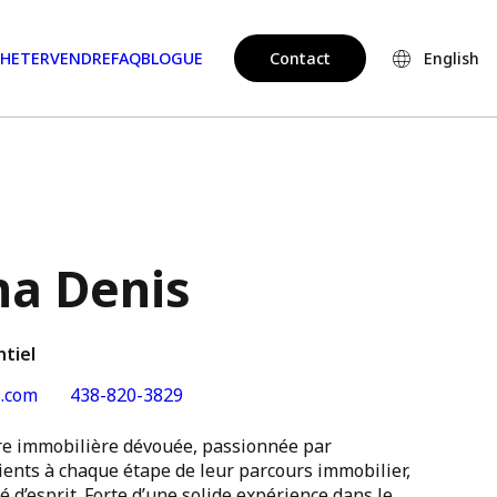
HETER
VENDRE
FAQ
BLOGUE
Contact
English
na Denis
ntiel
.com
438-820-3829
re immobilière dévouée, passionnée par
ients à chaque étape de leur parcours immobilier,
té d’esprit. Forte d’une solide expérience dans le