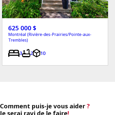
625 000 $
Montréal (Rivière-des-Prairies/Pointe-aux-
Trembles)
3
2
10
Comment puis-je vous aider
?
Je serai ravi de le faire
!