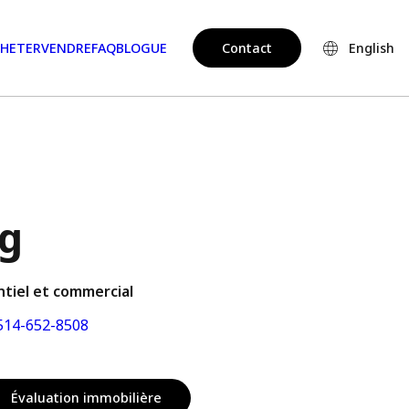
HETER
VENDRE
FAQ
BLOGUE
Contact
English
g
ntiel et commercial
14-652-8508
Évaluation immobilière