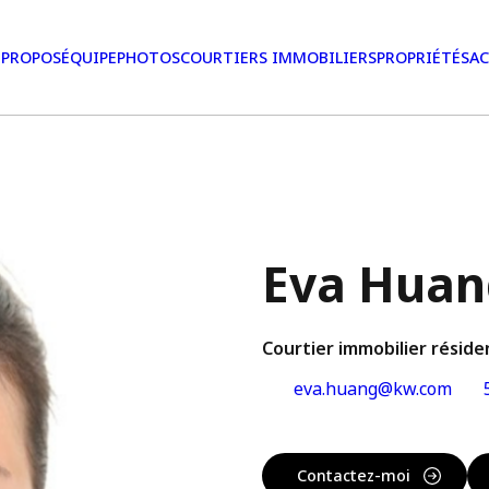
 PROPOS
ÉQUIPE
PHOTOS
COURTIERS IMMOBILIERS
PROPRIÉTÉS
AC
Eva Huan
Courtier immobilier réside
eva.huang@kw.com
5
Contactez-moi