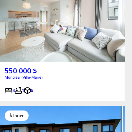
550 000 $
Montréal (Ville-Marie)
3
1
6
à louer