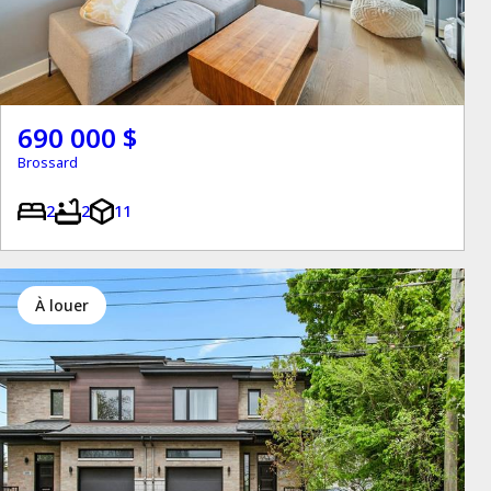
690 000 $
Brossard
2
2
11
à louer