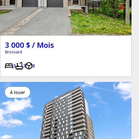
3 000 $ / Mois
Brossard
3
3
8
à louer