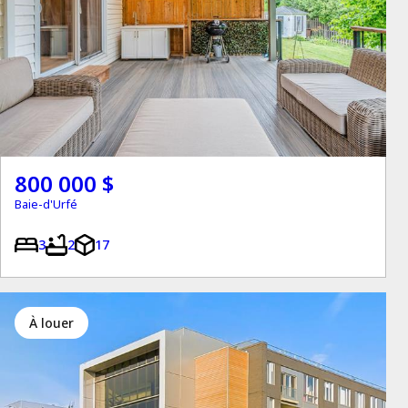
800 000 $
Baie-d'Urfé
3
2
17
à louer