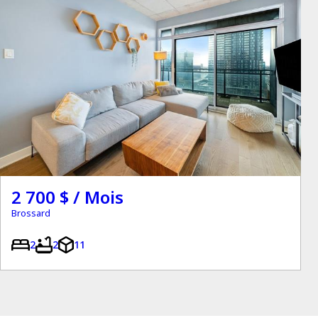
2 700 $ / Mois
Brossard
2
2
11