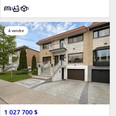
3
1
5
à vendre
1 027 700 $