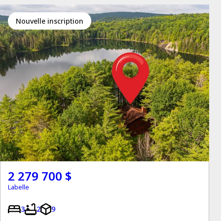
Nouvelle inscription
2 279 700 $
Labelle
3
2
9