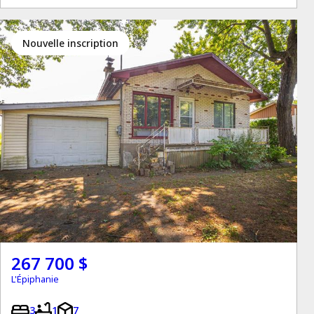
Nouvelle inscription
267 700 $
L'Épiphanie
3
1
7