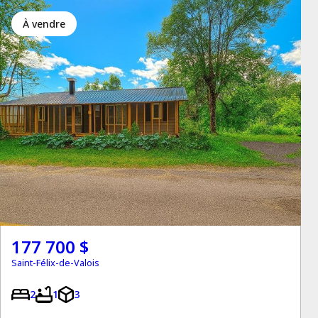
à vendre
177 700 $
Saint-Félix-de-Valois
2
1
3