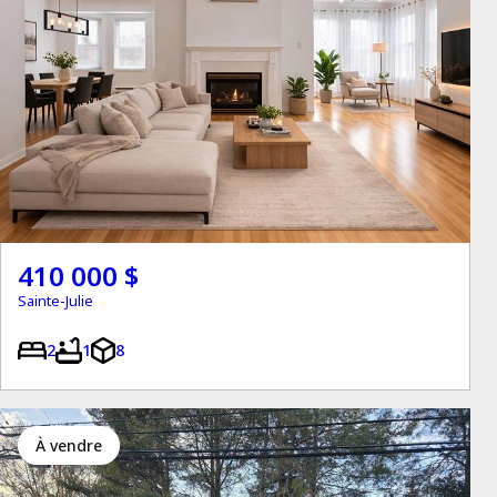
410 000 $
Sainte-Julie
2
1
8
à vendre