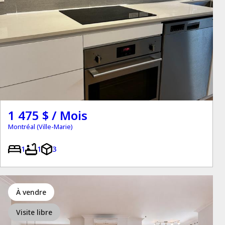
1 475 $ / Mois
Montréal (Ville-Marie)
1
1
3
à vendre
Visite libre