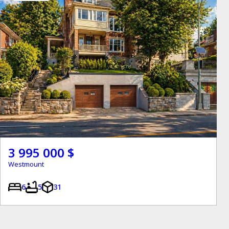
3 995 000 $
Westmount
6
5
31