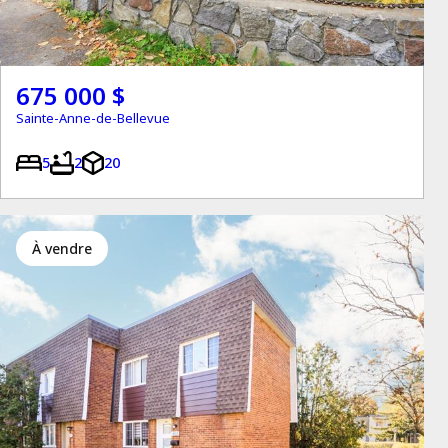
675 000 $
Sainte-Anne-de-Bellevue
5
2
20
à vendre