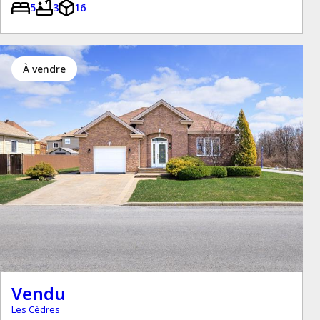
5
3
16
à vendre
Vendu
Les Cèdres