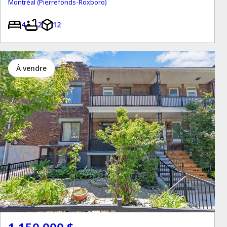
Montréal (Pierrefonds-Roxboro)
4
2
12
à vendre