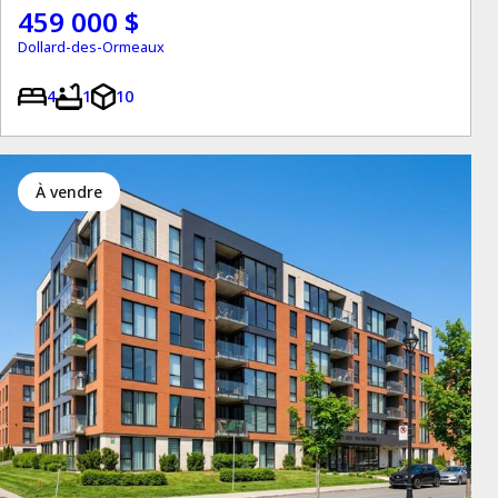
459 000 $
Dollard-des-Ormeaux
4
1
10
à vendre