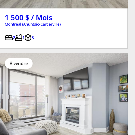
1 500 $ / Mois
Montréal (Ahuntsic-Cartierville)
2
1
8
à vendre