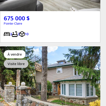
675 000 $
Pointe-Claire
3
2
10
à vendre
Visite libre