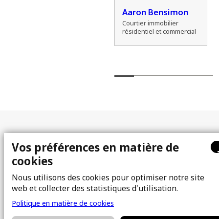
l
Alexander
Aaron Bensimon
Zamozdra
Courtier immobilier
résidentiel et commercial
Courtier immobilier
résidentiel
Plan du site
Vos préférences en matière de
cookies
À propos
Acheter
Équipe
Vendre
Nous utilisons des cookies pour optimiser notre site
web et collecter des statistiques d'utilisation.
Photos
FAQ
Courtiers immobiliers
Blogue
Politique en matière de cookies
Propriétés
Contact