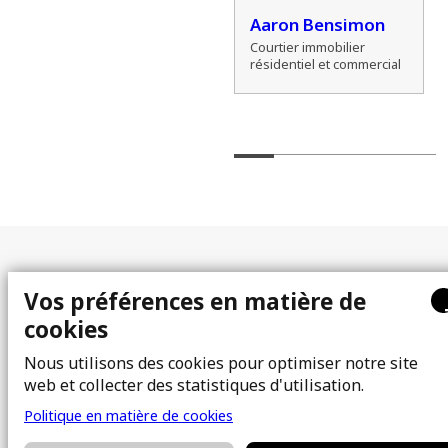
l
Alexander
Aaron Bensimon
Zamozdra
Courtier immobilier
résidentiel et commercial
Courtier immobilier
résidentiel
Plan du site
Vos préférences en matière de
cookies
À propos
Acheter
Équipe
Vendre
Nous utilisons des cookies pour optimiser notre site
web et collecter des statistiques d'utilisation.
Photos
FAQ
Courtiers immobiliers
Blogue
Politique en matière de cookies
Propriétés
Contact