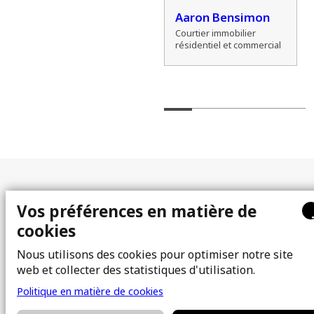
l
Alexander
Aaron Bensimon
Zamozdra
Courtier immobilier
résidentiel et commercial
Courtier immobilier
résidentiel
Plan du site
Vos préférences en matière de
cookies
À propos
Acheter
Équipe
Vendre
Nous utilisons des cookies pour optimiser notre site
web et collecter des statistiques d'utilisation.
Photos
FAQ
Courtiers immobiliers
Blogue
Politique en matière de cookies
Propriétés
Contact