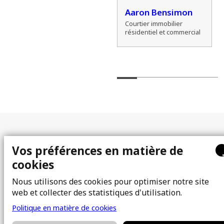
Alexander Marshall
Aaron Bensimon
Courtier immobilier
Courtier immobilier
résidentiel
résidentiel et commercial
Plan du site
Vos préférences en matière de
cookies
À propos
Acheter
Équipe
Vendre
Nous utilisons des cookies pour optimiser notre site
web et collecter des statistiques d'utilisation.
Photos
FAQ
Courtiers immobiliers
Blogue
Politique en matière de cookies
Propriétés
Contact