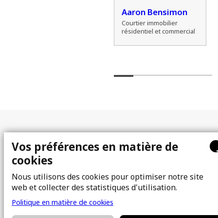
l
Alexander
Aaron Bensimon
Zamozdra
Courtier immobilier
résidentiel et commercial
Courtier immobilier
résidentiel
Plan du site
Vos préférences en matière de
cookies
À propos
Acheter
Équipe
Vendre
Nous utilisons des cookies pour optimiser notre site
web et collecter des statistiques d'utilisation.
Photos
FAQ
Courtiers immobiliers
Blogue
Politique en matière de cookies
Propriétés
Contact