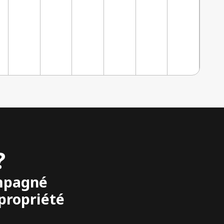
?
ompagné
propriété