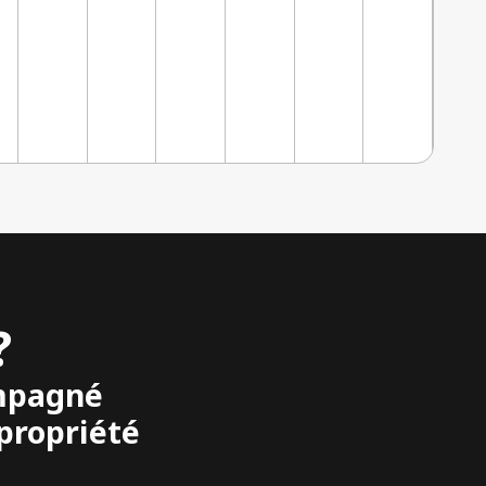
?
ompagné
propriété