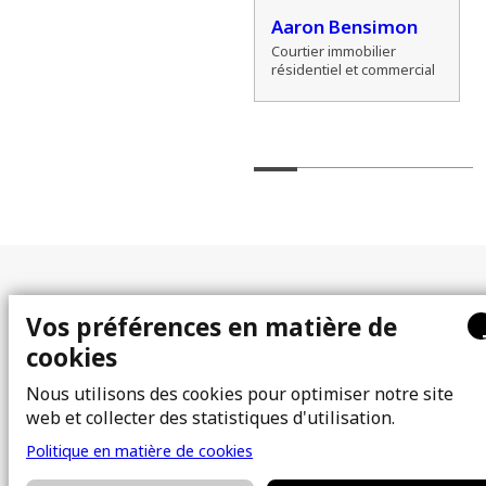
Alexander Cho
Aaron Bensimon
Courtier immobilier
Courtier immobilier
résidentiel
résidentiel et commercial
Plan du site
Vos préférences en matière de
cookies
À propos
Acheter
Équipe
Vendre
Nous utilisons des cookies pour optimiser notre site
web et collecter des statistiques d'utilisation.
Photos
FAQ
Courtiers immobiliers
Blogue
Politique en matière de cookies
Propriétés
Contact