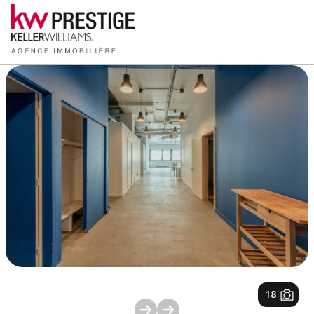
1
/
18