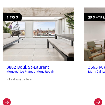
1 475 $
29 $ +TP
3882 Boul. St-Laurent
3565 Rue
Montréal (Le Plateau-Mont-Royal)
Montréal (L
• 1 salle(s) de bain