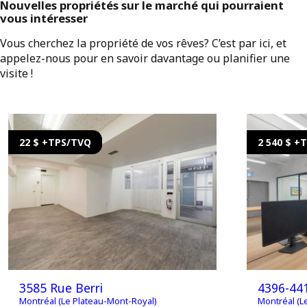
Nouvelles propriétés sur le marché qui pourraient
vous intéresser
Vous cherchez la propriété de vos rêves? C’est par ici, et
appelez-nous pour en savoir davantage ou planifier une
visite !
22 $ +TPS/TVQ
2 540 $ +
3585 Rue Berri
4396-441
Montréal (Le Plateau-Mont-Royal)
Montréal (L