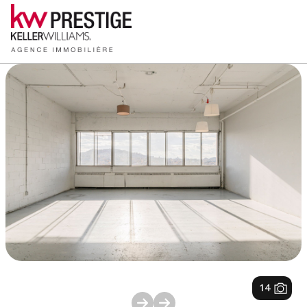
1
/
14