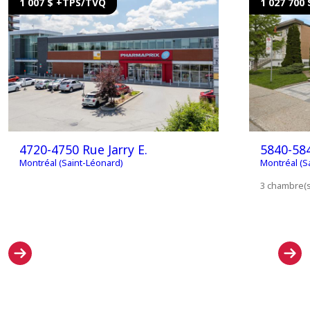
1 007 $ +TPS/TVQ
1 027 700 
4720-4750 Rue Jarry E.
5840-584
Montréal (Saint-Léonard)
Montréal (S
3 chambre(s)