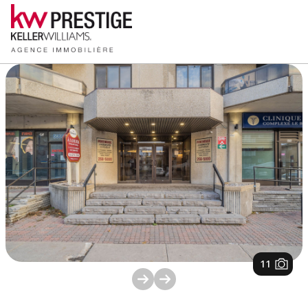
1
/
11