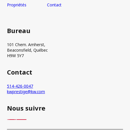
Propriétés
Contact
Bureau
101 Chem. Amherst,
Beaconsfield, Québec
H9W 5Y7
Contact
514-426-0047
kwprestige@kw.com
Nous suivre