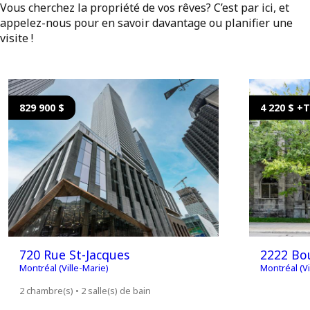
Vous cherchez la propriété de vos rêves? C’est par ici, et
appelez-nous pour en savoir davantage ou planifier une
visite !
829 900 $
4 220 $ +
720 Rue St-Jacques
2222 Bou
Montréal (Ville-Marie)
Montréal (Vi
2 chambre(s) • 2 salle(s) de bain