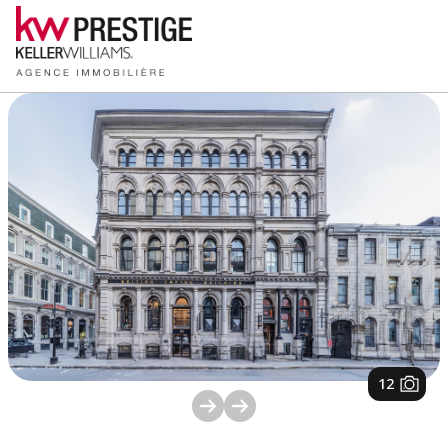
1
/
12