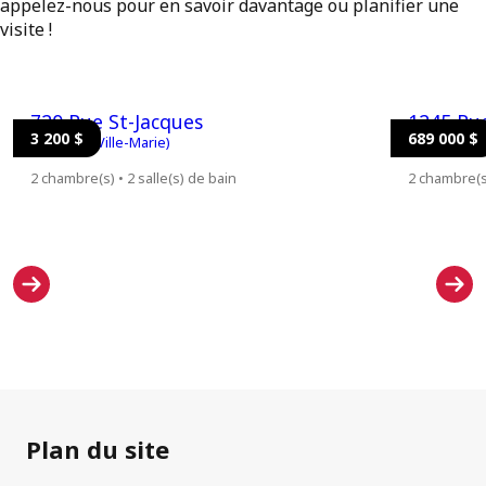
appelez-nous pour en savoir davantage ou planifier une
visite !
720 Rue St-Jacques
1245 Ru
3 200 $
689 000 $
Montréal (Ville-Marie)
Montréal (Vi
2 chambre(s) • 2 salle(s) de bain
2 chambre(s)
Plan du site