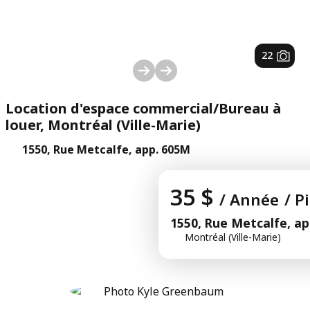
1
/
22
Location d'espace commercial/Bureau à
louer, Montréal (Ville-Marie)
1550, Rue Metcalfe, app. 605M
35 $
/ Année
/ P
1550, Rue Metcalfe, a
Montréal (Ville-Marie)