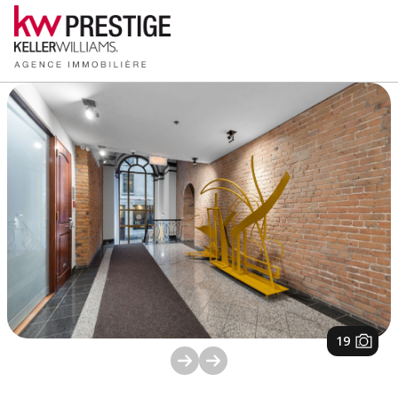
1
/
19