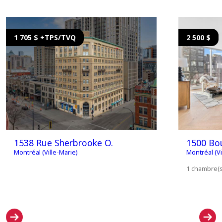
1 705 $ +TPS/TVQ
2 500 $
1538 Rue Sherbrooke O.
1500 Bou
Montréal (Ville-Marie)
Montréal (Vi
1 chambre(s)