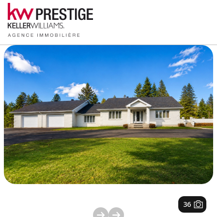
1
/
36