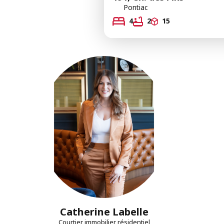
Pontiac
4
2
15
Catherine Labelle
Courtier immobilier résidentiel