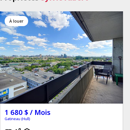
à louer
1 680 $ / Mois
Gatineau (Hull)