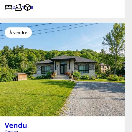
2
1
8
à vendre
Vendu
Cantley