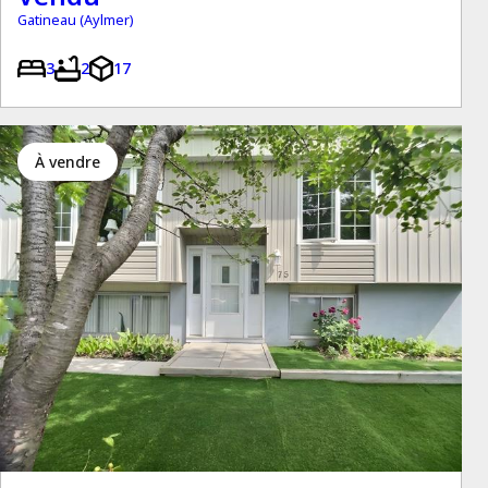
Gatineau (Aylmer)
3
2
17
à vendre