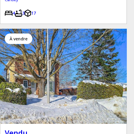
4
3
17
à vendre
Vendu