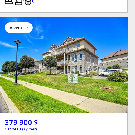
1
1
5
à vendre
379 900 $
Gatineau (Aylmer)