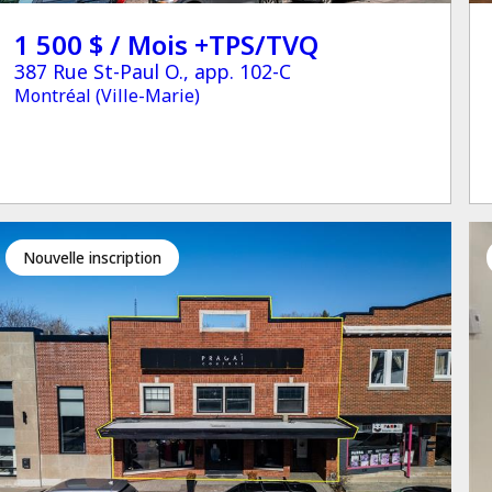
1 500 $ / Mois +TPS/TVQ
387 Rue St-Paul O., app. 102-C
Montréal (Ville-Marie)
Nouvelle inscription