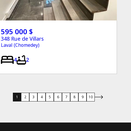
595 000 $
348 Rue de Villars
Laval (Chomedey)
4
2
1
2
3
4
5
6
7
8
9
10