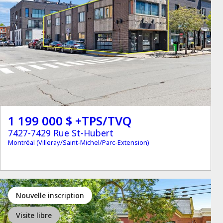
1 199 000 $ +TPS/TVQ
7427-7429 Rue St-Hubert
Montréal (Villeray/Saint-Michel/Parc-Extension)
Nouvelle inscription
Visite libre