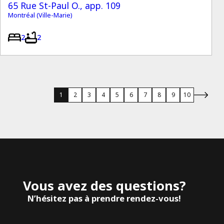
65 Rue St-Paul O., app. 109
Montréal (Ville-Marie)
2
2
1
2
3
4
5
6
7
8
9
10
Vous avez des questions?
N’hésitez pas à prendre rendez-vous!