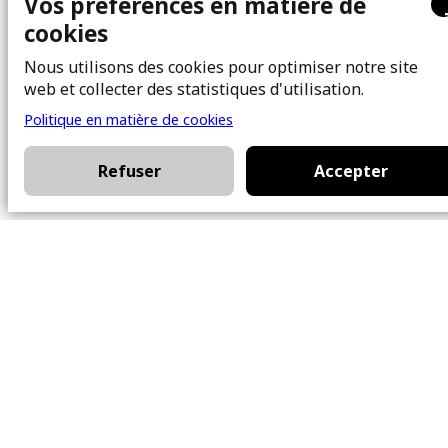
Vos préférences en matière de
cookies
Bureau
Nous utilisons des cookies pour optimiser notre site
101 Chem. Amherst,
web et collecter des statistiques d'utilisation.
Beaconsfield, Québec
Politique en matière de cookies
H9W 5Y7
Refuser
Accepter
Contact
514-426-0047
kwprestige@kw.com
Nous suivre