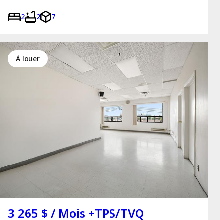
2
2
7
à louer
3 265 $ / Mois +TPS/TVQ