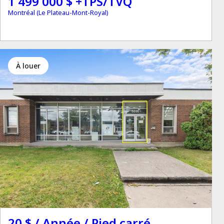
1 499 000 $ +TPS/TVQ
Montréal (Le Plateau-Mont-Royal)
à louer
20 $ / Année / Pied carré