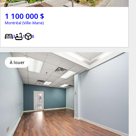
1 100 000 $
Montréal (Ville-Marie)
3
1
6
à louer