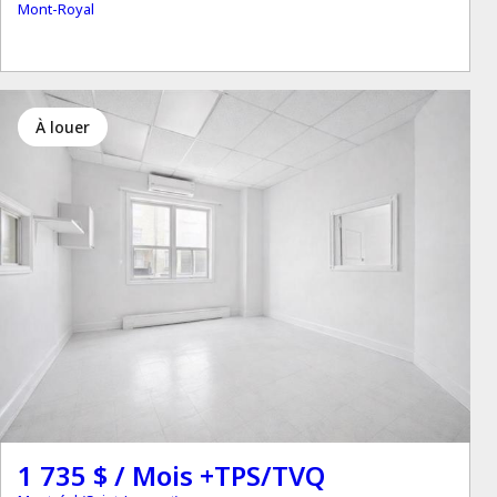
Mont-Royal
à louer
1 735 $ / Mois +TPS/TVQ