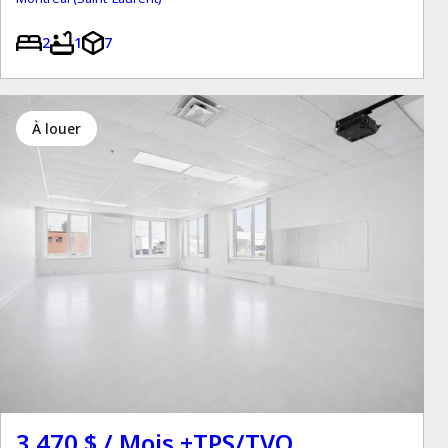
2
1
7
à louer
3 470 $ / Mois +TPS/TVQ