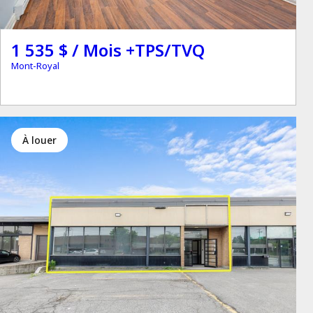
1 535 $ / Mois +TPS/TVQ
Mont-Royal
à louer