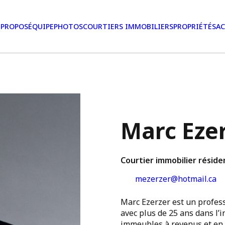
 PROPOS
ÉQUIPE
PHOTOS
COURTIERS IMMOBILIERS
PROPRIÉTÉS
AC
Marc Eze
Courtier immobilier réside
mezerzer@hotmail.ca
Marc Ezerzer est un profess
avec plus de 25 ans dans l’i
immeubles à revenus et en 