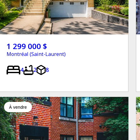
1 299 000 $
Montréal (Saint-Laurent)
4
2
8
à vendre