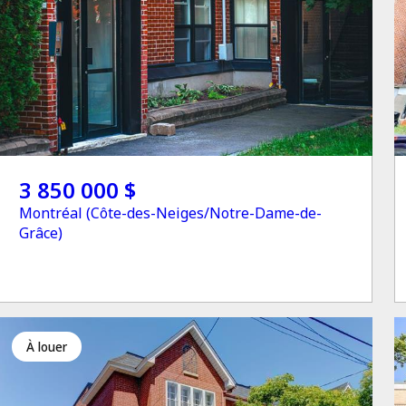
3 850 000 $
Montréal (Côte-des-Neiges/Notre-Dame-de-
Grâce)
à louer