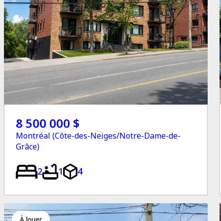
8 500 000 $
Montréal (Côte-des-Neiges/Notre-Dame-de-
Grâce)
2
1
4
à louer