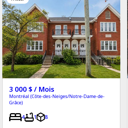
3 000 $ / Mois
Montréal (Côte-des-Neiges/Notre-Dame-de-
Grâce)
4
1
8