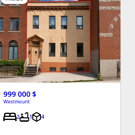
999 000 $
Westmount
2
1
4