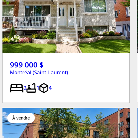
999 000 $
Montréal (Saint-Laurent)
2
1
4
à vendre