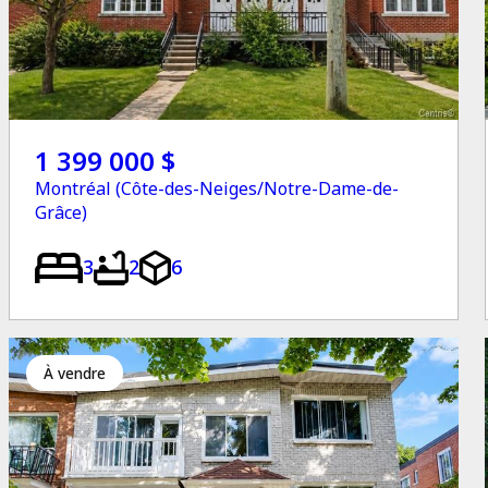
1 399 000 $
Montréal (Côte-des-Neiges/Notre-Dame-de-
Grâce)
3
2
6
à vendre