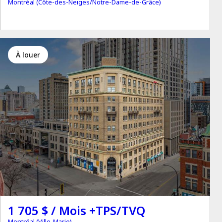
Montréal (Côte-des-Neiges/Notre-Dame-de-Grâce)
à louer
1 705 $ / Mois +TPS/TVQ
Montréal (Ville-Marie)