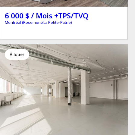
6 000 $ / Mois +TPS/TVQ
Montréal (Rosemont/La Petite-Patrie)
à louer