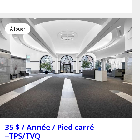
à louer
35 $ / Année / Pied carré
+TPS/TVQ