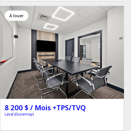
à louer
8 200 $ / Mois +TPS/TVQ
Laval (Duvernay)