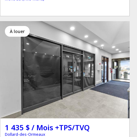
à louer
1 435 $ / Mois +TPS/TVQ
Dollard-des-Ormeaux