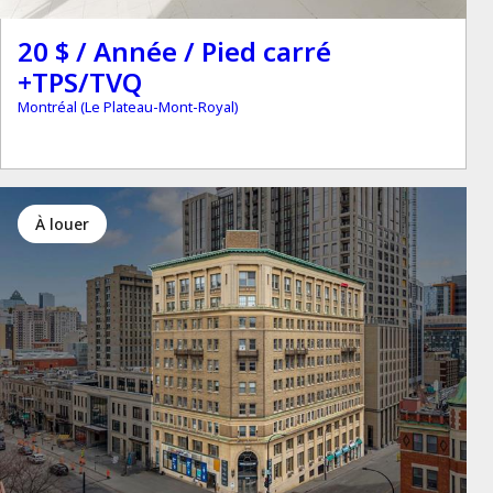
20 $ / Année / Pied carré
+TPS/TVQ
Montréal (Le Plateau-Mont-Royal)
à louer