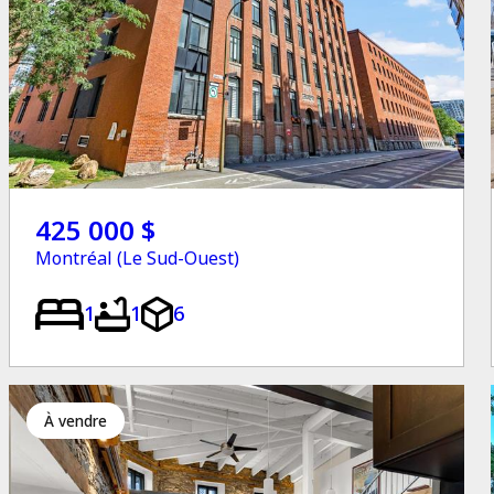
425 000 $
Montréal (Le Sud-Ouest)
1
1
6
à vendre