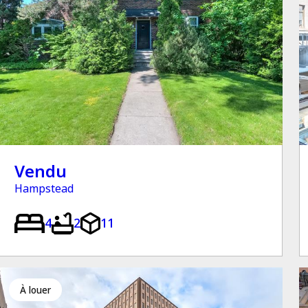
Vendu
Hampstead
4
2
11
à louer