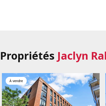
Propriétés
Jaclyn Ra
à vendre