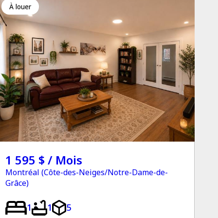
à louer
1 595 $ / Mois
Montréal (Côte-des-Neiges/Notre-Dame-de-
Grâce)
1
1
5