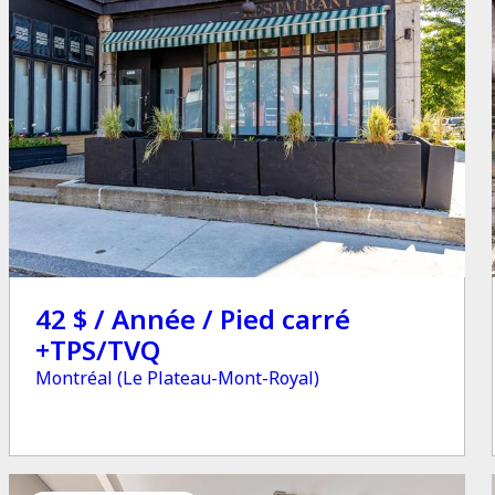
42 $ / Année / Pied carré
+TPS/TVQ
Montréal (Le Plateau-Mont-Royal)