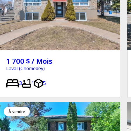
1 700 $ / Mois
Laval (Chomedey)
3
1
5
à vendre