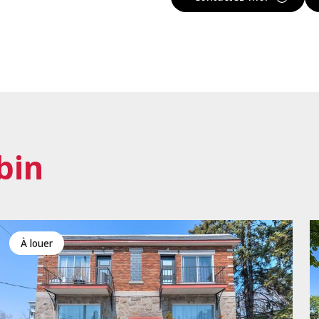
bin
à louer