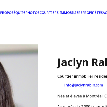
 PROPOS
ÉQUIPE
PHOTOS
COURTIERS IMMOBILIERS
PROPRIÉTÉS
AC
Jaclyn Ra
Courtier immobilier réside
info@jaclynrabin.com
Née et élevée à Montréal. Co
Avec près de 2 000 transac