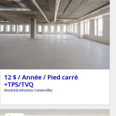
12 $ / Année / Pied carré
+TPS/TVQ
Montréal (Ahuntsic-Cartierville)