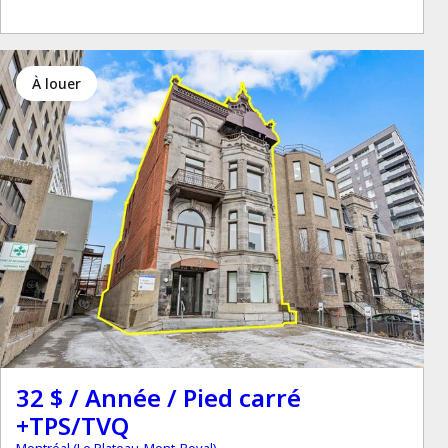
à louer
32 $ / Année / Pied carré
+TPS/TVQ
Montréal (Le Plateau-Mont-Royal)