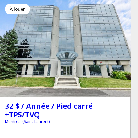
à louer
32 $ / Année / Pied carré
+TPS/TVQ
Montréal (Saint-Laurent)