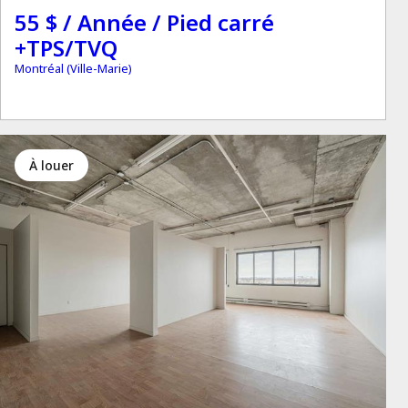
55 $ / Année / Pied carré
+TPS/TVQ
Montréal (Ville-Marie)
à louer