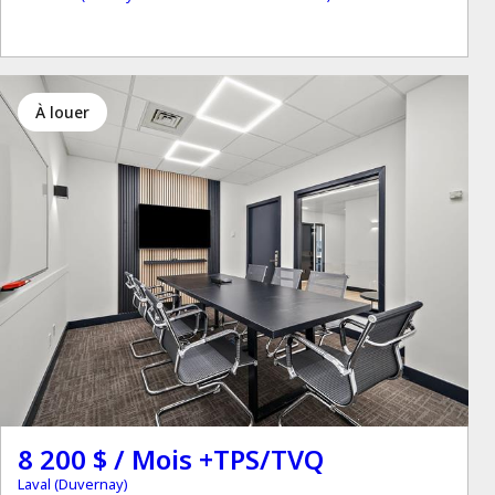
à louer
8 200 $ / Mois +TPS/TVQ
Laval (Duvernay)