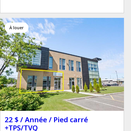
à louer
22 $ / Année / Pied carré
+TPS/TVQ