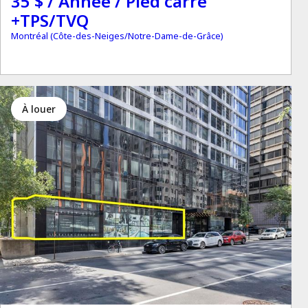
35 $ / Année / Pied carré
+TPS/TVQ
Montréal (Côte-des-Neiges/Notre-Dame-de-Grâce)
à louer